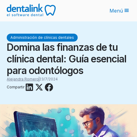
Menú
Funcionalidades
Administración de clínicas dentales
Novedades IA
Domina las finanzas de tu
Planes
clínica dental: Guía esencial
Sobre nosotros
para odontólogos
Blog
Alejandra Romero
23/7/2024
Compartir
Recursos
Latinoamérica
Ingresar
Solicita tu cotización