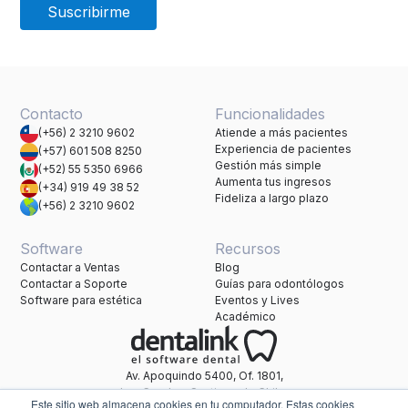
Contacto
Funcionalidades
(+56) 2 3210 9602
Atiende a más pacientes
Experiencia de pacientes
(+57) 601 508 8250
Gestión más simple
(+52) 55 5350 6966
Aumenta tus ingresos
(+34) 919 49 38 52
Fideliza a largo plazo
(+56) 2 3210 9602
Software
Recursos
Contactar a Ventas
Blog
Contactar a Soporte
Guías para odontólogos
Software para estética
Eventos y Lives
Académico
Av. Apoquindo 5400, Of. 1801,
Las Condes, Santiago de Chile.
Este sitio web almacena cookies en tu computador. Estas cookies