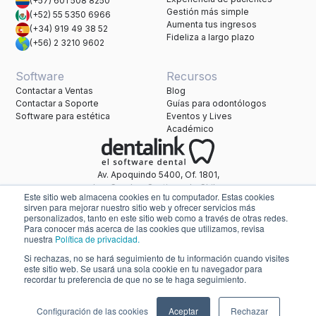
(+57) 601 508 8250
Gestión más simple
(+52) 55 5350 6966
Aumenta tus ingresos
(+34) 919 49 38 52
Fideliza a largo plazo
(+56) 2 3210 9602
Software
Recursos
Contactar a Ventas
Blog
Contactar a Soporte
Guías para odontólogos
Software para estética
Eventos y Lives
Académico
Av. Apoquindo 5400, Of. 1801,
Las Condes, Santiago de Chile.
Este sitio web almacena cookies en tu computador. Estas cookies
Una marca de Healthatom.
sirven para mejorar nuestro sitio web y ofrecer servicios más
personalizados, tanto en este sitio web como a través de otras redes.
Para conocer más acerca de las cookies que utilizamos, revisa
nuestra
Política de privacidad.
soporte@dentalink.net
Si rechazas, no se hará seguimiento de tu información cuando visites
Políticas de Privacidad
este sitio web. Se usará una sola cookie en tu navegador para
Términos y Condiciones
Acuerdo de procesamiento de datos
recordar tu preferencia de que no se te haga seguimiento.
Política General de Seguridad de la Información
Configuración de Cookies
© 2025 Dentalink — Engenis SpA. Todos los derechos reservados.
Configuración de las cookies
Aceptar
Rechazar