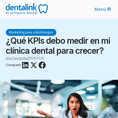
Menú
Funcionalidades
Marketing para odontólogos
Novedades IA
¿Qué KPIs debo medir en mi
Planes
clínica dental para crecer?
Sobre nosotros
Ana Fernández
15/8/2025
Compartir
Blog
Recursos
Latinoamérica
Ingresar
Solicita tu cotización