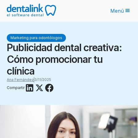
Menú
Funcionalidades
Marketing para odontólogos
Novedades IA
Publicidad dental creativa:
Planes
Cómo promocionar tu
Sobre nosotros
clínica
Blog
Ana Fernández
3/11/2025
Compartir
Recursos
Latinoamérica
Ingresar
Solicita tu cotización