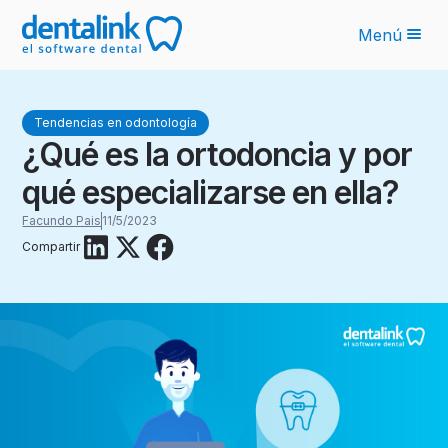
Menú
Funcionalidades
Tendencias en odontología
Novedades IA
¿Qué es la ortodoncia y por
Planes
qué especializarse en ella?
Sobre nosotros
Facundo Pais
11/5/2023
Compartir
Blog
Recursos
Latinoamérica
Ingresar
Solicita tu cotización