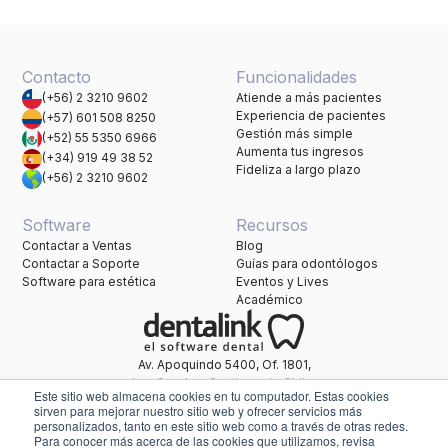
Contacto
Funcionalidades
(+56) 2 3210 9602
Atiende a más pacientes
Experiencia de pacientes
(+57) 601 508 8250
Gestión más simple
(+52) 55 5350 6966
Aumenta tus ingresos
(+34) 919 49 38 52
Fideliza a largo plazo
(+56) 2 3210 9602
Software
Recursos
Contactar a Ventas
Blog
Contactar a Soporte
Guías para odontólogos
Software para estética
Eventos y Lives
Académico
Av. Apoquindo 5400, Of. 1801,
Las Condes, Santiago de Chile.
Este sitio web almacena cookies en tu computador. Estas cookies
Una marca de Healthatom.
sirven para mejorar nuestro sitio web y ofrecer servicios más
personalizados, tanto en este sitio web como a través de otras redes.
Para conocer más acerca de las cookies que utilizamos, revisa