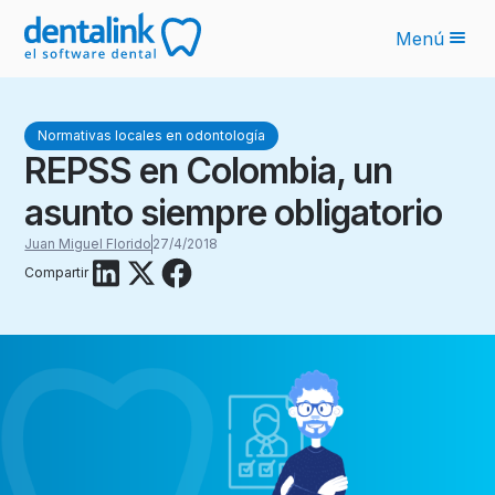
Menú
Funcionalidades
Normativas locales en odontología
Novedades IA
REPSS en Colombia, un
Planes
asunto siempre obligatorio
Sobre nosotros
Juan Miguel Florido
27/4/2018
Compartir
Blog
Recursos
Latinoamérica
Ingresar
Solicita tu cotización